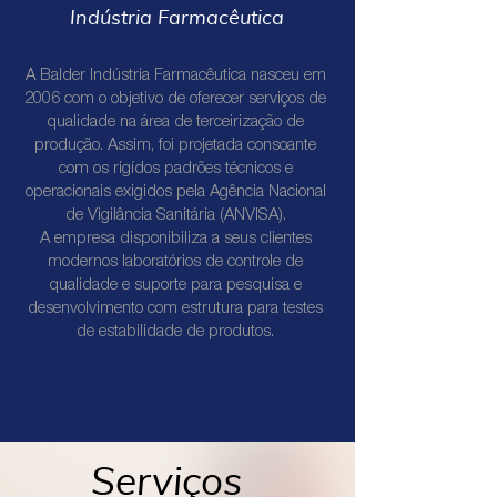
Indústria Farmacêutica
A Balder Indústria Farmacêutica nasceu em
2006 com o objetivo de oferecer serviços de
qualidade na área de terceirização de
produção. Assim, foi projetada consoante
com os rigídos padrões técnicos e
operacionais exigidos pela Agência Nacional
de Vigilância Sanitária (ANVISA).
A empresa disponibiliza a seus clientes
modernos laboratórios de controle de
qualidade e suporte para pesquisa e
desenvolvimento com estrutura para testes
de estabilidade de produtos.
Serviços